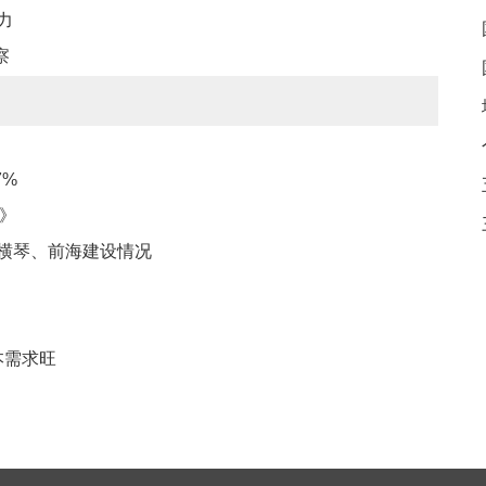
力
察
7%
划》
横琴、前海建设情况
本需求旺