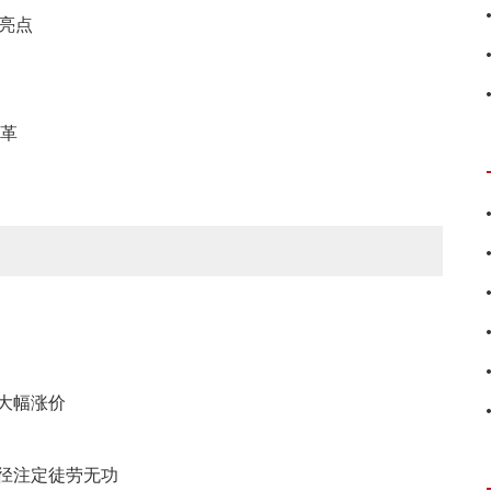
亮点
改革
大幅涨价
径注定徒劳无功