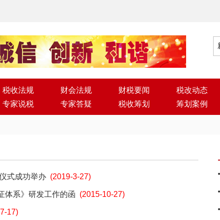
税收法规
财会法规
财税要闻
税改动态
专家说税
专家答疑
税收筹划
筹划案例
班仪式成功举办
(2019-3-27)
证体系》研发工作的函
(2015-10-27)
7-17)