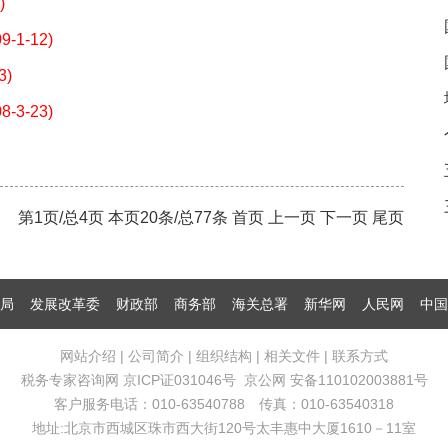
)
09-1-12)
3)
08-3-23)
第1页/总4页 本页20条/总77条 首页 上一页
下一页
尾页
局
发展改革委
财政部
商务部
海关总署
新华网
人民网
中国
网站介绍
|
公司简介
|
组织结构
|
相关文件
|
联系方式
税务专家咨询网
京ICP证031046号
京公网 安备110102003881号
客户服务电话：010-63540788 传真：010-63540318
地址:北京市西城区珠市西大街120号太丰惠中大厦1610－11室